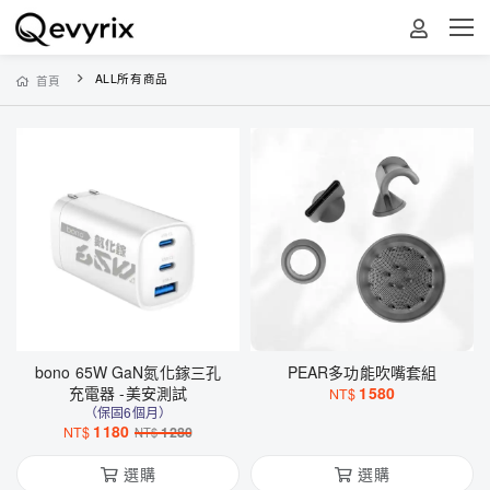
ALL所有商品
首頁
bono 65W GaN氮化鎵三孔
PEAR多功能吹嘴套組
充電器 -美安測試
1580
NT$
（保固6個月）
1180
NT$
1280
NT$
選購
選購